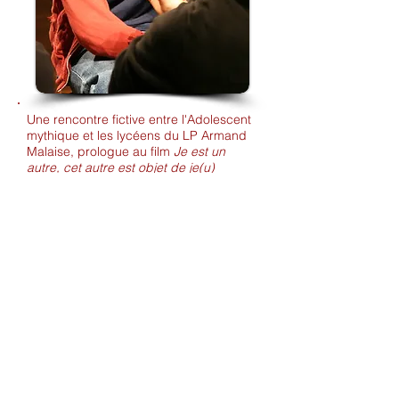
Une rencontre fictive entre l'Adolescent
mythique et les lycéens du LP Armand
Malaise, prologue au film
Je est un
autre, cet autre est objet de je(u)
Installation présentée au musée
Rimbaud de Charleville-Mézières dans
le cadre de la Nuit Blanche 2010
objet sonore de Virginie Schell, Gabriel
Hermand-Priquet et Bertrand Larrieu
durée : 17 mn
Conception, constructions : Virginie Schell