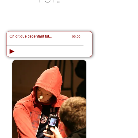
On dit que cet enfant fut...
00:00