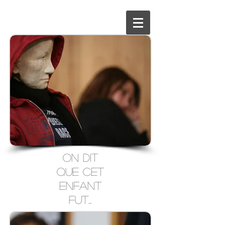
On DIT
QUE CET
ENFANT
FUT...