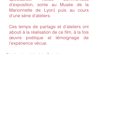
d'exposition, sortie au Musée de la
Marionnette de Lyon) puis au cours
d'une série d'ateliers.
Ces temps de partage et d’ateliers ont
abouti à la réalisation de ce film, à la fois
œuvre poétique et témoignage de
l’expérience vécue.
Réalisation : Virginie Schell
Prise de sons, mixage : Bertrand Larrieu
Musique : Julien Basler
Musique additionnelle : Kimya Dawson
Ateliers : Gabriel Hermand-Piquet
accompagné de Hélène Martel et Virginie
Schell
ainsi que de Patrick et Sylvie de
L’Échappée
film de Virginie Schell
sur un travail de Gabriel Hermand-Priquet
durée : 8 mn
​Production : L'Ateuchus-La BatYsse
La BatYsse est soutenue par :